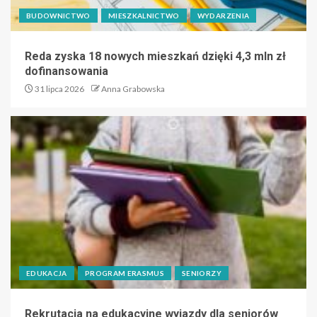
BUDOWNICTWO
MIESZKALNICTWO
WYDARZENIA
Reda zyska 18 nowych mieszkań dzięki 4,3 mln zł
dofinansowania
31 lipca 2026
Anna Grabowska
EDUKACJA
PROGRAM ERASMUS
SENIORZY
Rekrutacja na edukacyjne wyjazdy dla seniorów