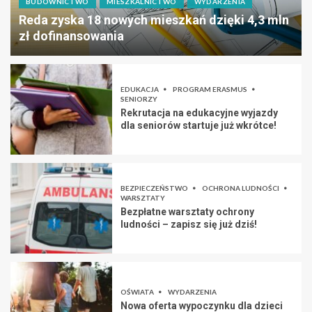
BUDOWNICTWO
MIESZKALNICTWO
WYDARZENIA
Reda zyska 18 nowych mieszkań dzięki 4,3 mln
zł dofinansowania
EDUKACJA
PROGRAM ERASMUS
SENIORZY
Rekrutacja na edukacyjne wyjazdy
dla seniorów startuje już wkrótce!
BEZPIECZEŃSTWO
OCHRONA LUDNOŚCI
WARSZTATY
Bezpłatne warsztaty ochrony
ludności – zapisz się już dziś!
OŚWIATA
WYDARZENIA
Nowa oferta wypoczynku dla dzieci