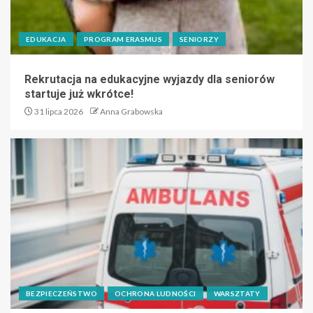
EDUKACJA
PROGRAM ERASMUS
SENIORZY
Rekrutacja na edukacyjne wyjazdy dla seniorów
startuje już wkrótce!
31 lipca 2026
Anna Grabowska
BEZPIECZEŃSTWO
OCHRONA LUDNOŚCI
WARSZTATY