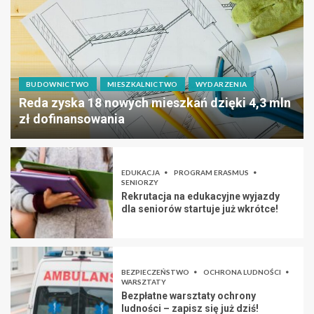
BUDOWNICTWO
MIESZKALNICTWO
WYDARZENIA
Reda zyska 18 nowych mieszkań dzięki 4,3 mln
zł dofinansowania
EDUKACJA
PROGRAM ERASMUS
SENIORZY
Rekrutacja na edukacyjne wyjazdy
dla seniorów startuje już wkrótce!
BEZPIECZEŃSTWO
OCHRONA LUDNOŚCI
WARSZTATY
Bezpłatne warsztaty ochrony
ludności – zapisz się już dziś!