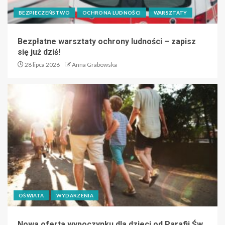
BEZPIECZEŃSTWO
OCHRONA LUDNOŚCI
WARSZTATY
Bezpłatne warsztaty ochrony ludności – zapisz
się już dziś!
28 lipca 2026
Anna Grabowska
OŚWIATA
WYDARZENIA
Nowa oferta wypoczynku dla dzieci od Parafii Św.