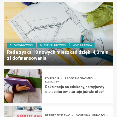
BUDOWNICTWO
MIESZKALNICTWO
WYDARZENIA
Reda zyska 18 nowych mieszkań dzięki 4,3 mln
zł dofinansowania
EDUKACJA
PROGRAM ERASMUS
SENIORZY
Rekrutacja na edukacyjne wyjazdy
dla seniorów startuje już wkrótce!
BEZPIECZEŃSTWO
OCHRONA LUDNOŚCI