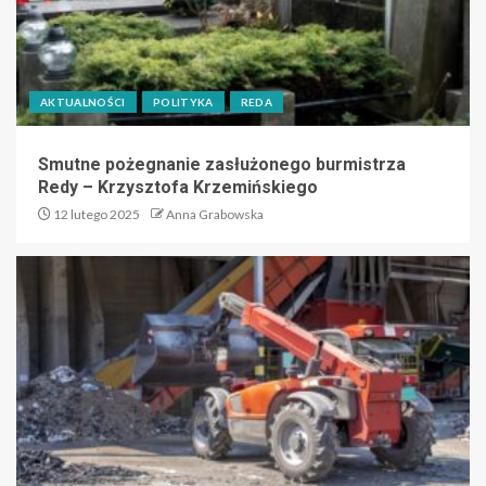
AKTUALNOŚCI
POLITYKA
REDA
Smutne pożegnanie zasłużonego burmistrza
Redy – Krzysztofa Krzemińskiego
12 lutego 2025
Anna Grabowska