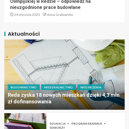
Olimpijskiej w Redzie – odpowiedź na
nieuzgodnione prace budowlane
24 stycznia 2025
Anna Grabowska
Aktualności
BUDOWNICTWO
MIESZKALNICTWO
WYDARZENIA
Reda zyska 18 nowych mieszkań dzięki 4,3 mln
zł dofinansowania
EDUKACJA
PROGRAM ERASMUS
SENIORZY