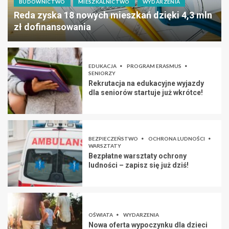
BUDOWNICTWO
MIESZKALNICTWO
WYDARZENIA
Reda zyska 18 nowych mieszkań dzięki 4,3 mln
zł dofinansowania
EDUKACJA
PROGRAM ERASMUS
SENIORZY
Rekrutacja na edukacyjne wyjazdy
dla seniorów startuje już wkrótce!
BEZPIECZEŃSTWO
OCHRONA LUDNOŚCI
WARSZTATY
Bezpłatne warsztaty ochrony
ludności – zapisz się już dziś!
OŚWIATA
WYDARZENIA
Nowa oferta wypoczynku dla dzieci