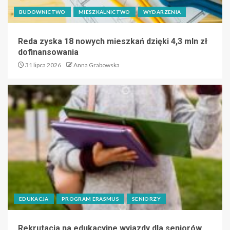
BUDOWNICTWO
MIESZKALNICTWO
WYDARZENIA
Reda zyska 18 nowych mieszkań dzięki 4,3 mln zł
dofinansowania
31 lipca 2026
Anna Grabowska
EDUKACJA
PROGRAM ERASMUS
SENIORZY
Rekrutacja na edukacyjne wyjazdy dla seniorów