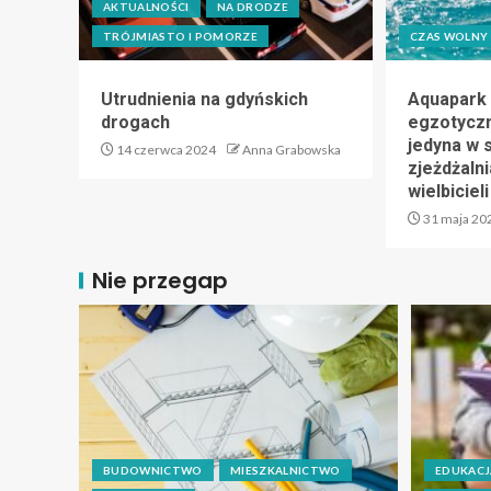
AKTUALNOŚCI
NA DRODZE
TRÓJMIASTO I POMORZE
CZAS WOLNY
Utrudnienia na gdyńskich
Aquapark 
drogach
egzotyczn
jedyna w 
14 czerwca 2024
Anna Grabowska
zjeżdżalni
wielbicie
31 maja 20
Nie przegap
BUDOWNICTWO
MIESZKALNICTWO
EDUKACJ