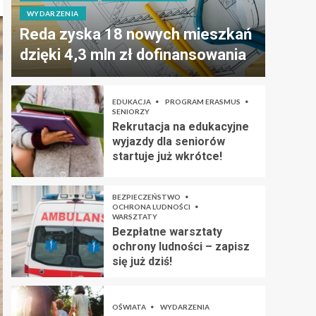
WYDARZENIA
Reda zyska 18 nowych mieszkań
dzięki 4,3 mln zł dofinansowania
EDUKACJA
PROGRAM ERASMUS
SENIORZY
Rekrutacja na edukacyjne
wyjazdy dla seniorów
startuje już wkrótce!
BEZPIECZEŃSTWO
OCHRONA LUDNOŚCI
WARSZTATY
Bezpłatne warsztaty
ochrony ludności – zapisz
się już dziś!
OŚWIATA
WYDARZENIA