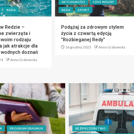
AKTUALNOŚCI
CZAS WOLNY
REDA
REDA
SPORT
w Redzie –
Podążaj za zdrowym stylem
e zwierzęta i
życia z czwartą edycją
swoim rodzaju
"Rozbieganej Redy"
a jak atrakcje dla
16 grudnia 2023
Anna Grabowska
li wodnych doznań
24
Anna Grabowska
A
PROGRAM ERASMUS
BEZPIECZEŃSTWO