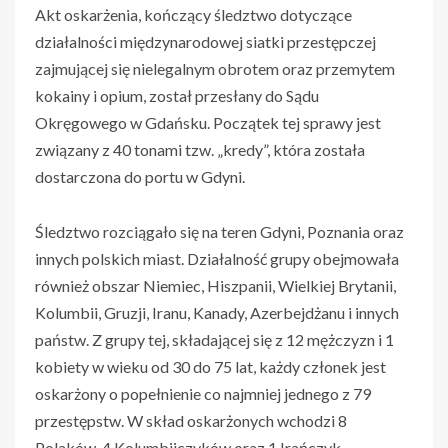
Akt oskarżenia, kończący śledztwo dotyczące
działalności międzynarodowej siatki przestępczej
zajmującej się nielegalnym obrotem oraz przemytem
kokainy i opium, został przesłany do Sądu
Okręgowego w Gdańsku. Początek tej sprawy jest
związany z 40 tonami tzw. „kredy”, która została
dostarczona do portu w Gdyni.
Śledztwo rozciągało się na teren Gdyni, Poznania oraz
innych polskich miast. Działalność grupy obejmowała
również obszar Niemiec, Hiszpanii, Wielkiej Brytanii,
Kolumbii, Gruzji, Iranu, Kanady, Azerbejdżanu i innych
państw. Z grupy tej, składającej się z 12 mężczyzn i 1
kobiety w wieku od 30 do 75 lat, każdy członek jest
oskarżony o popełnienie co najmniej jednego z 79
przestępstw. W skład oskarżonych wchodzi 8
Polaków, 4 Kolumbijczyków oraz 1 Irańczyk –