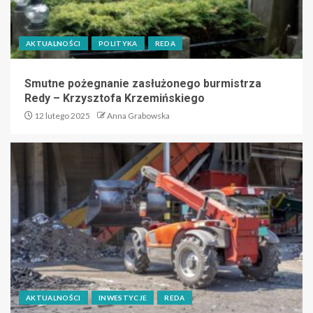
AKTUALNOŚCI
POLITYKA
REDA
Smutne pożegnanie zasłużonego burmistrza
Redy – Krzysztofa Krzemińskiego
12 lutego 2025
Anna Grabowska
AKTUALNOŚCI
INWESTYCJE
REDA