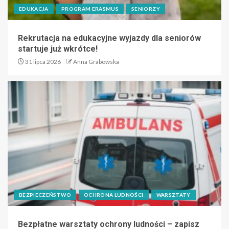
EDUKACJA
PROGRAM ERASMUS
SENIORZY
Rekrutacja na edukacyjne wyjazdy dla seniorów
startuje już wkrótce!
31 lipca 2026
Anna Grabowska
BEZPIECZEŃSTWO
OCHRONA LUDNOŚCI
WARSZTATY
Bezpłatne warsztaty ochrony ludności – zapisz