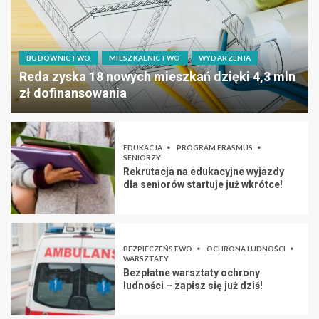
BUDOWNICTWO
MIESZKALNICTWO
WYDARZENIA
Reda zyska 18 nowych mieszkań dzięki 4,3 mln
zł dofinansowania
EDUKACJA
PROGRAM ERASMUS
SENIORZY
Rekrutacja na edukacyjne wyjazdy
dla seniorów startuje już wkrótce!
BEZPIECZEŃSTWO
OCHRONA LUDNOŚCI
WARSZTATY
Bezpłatne warsztaty ochrony
ludności – zapisz się już dziś!