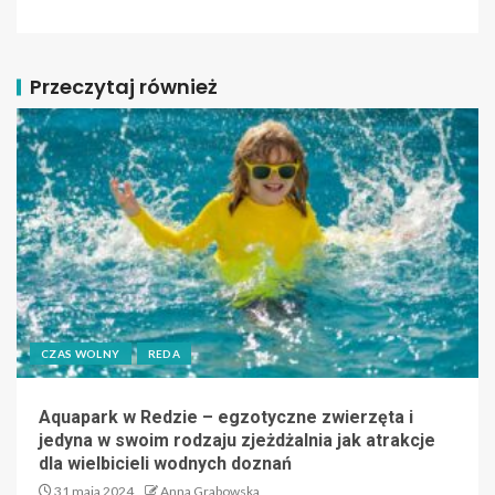
Przeczytaj również
CZAS WOLNY
REDA
Aquapark w Redzie – egzotyczne zwierzęta i
jedyna w swoim rodzaju zjeżdżalnia jak atrakcje
dla wielbicieli wodnych doznań
31 maja 2024
Anna Grabowska