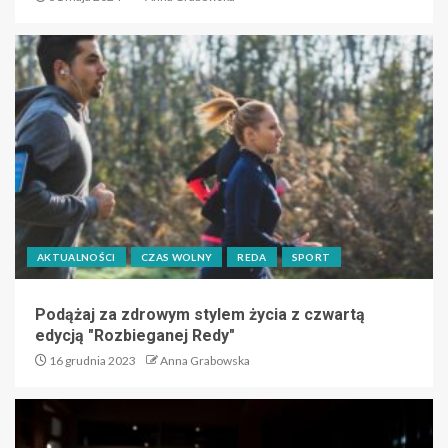
AKTUALNOŚCI
CZAS WOLNY
REDA
SPORT
Podążaj za zdrowym stylem życia z czwartą
edycją "Rozbieganej Redy"
16 grudnia 2023
Anna Grabowska