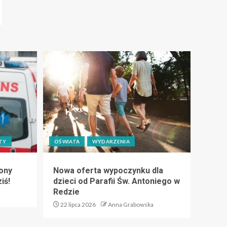
TY
OŚWIATA
WYDARZENIA
ony
Nowa oferta wypoczynku dla
iś!
dzieci od Parafii Św. Antoniego w
Redzie
22 lipca 2026
Anna Grabowska