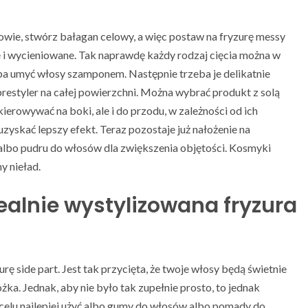
wie, stwórz bałagan celowy, a więc postaw na fryzurę messy
le i wycieniowane. Tak naprawdę każdy rodzaj cięcia można w
a umyć włosy szamponem. Następnie trzeba je delikatnie
prestyler na całej powierzchni. Można wybrać produkt z solą
erowywać na boki, ale i do przodu, w zależności od ich
uzyskać lepszy efekt. Teraz pozostaje już nałożenie na
bo pudru do włosów dla zwiększenia objętości. Kosmyki
y nieład.
idealnie wystylizowana fryzura
urę side part. Jest tak przycięta, że twoje włosy będą świetnie
ka. Jednak, aby nie było tak zupełnie prosto, to jednak
 celu najlepiej użyć albo gumy do włosów albo pomady do