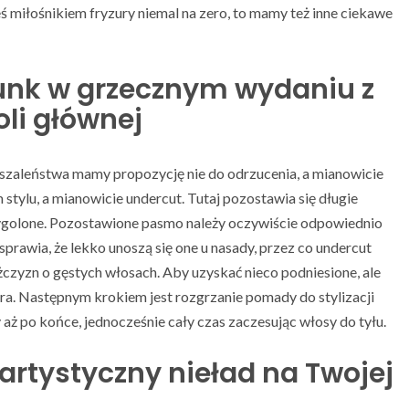
eś miłośnikiem fryzury niemal na zero, to mamy też inne ciekawe
 punk w grzecznym wydaniu z
li głównej
szaleństwa mamy propozycję nie do odrzucenia, a mianowicie
stylu, a mianowicie undercut. Tutaj pozostawia się długie
ygolone. Pozostawione pasmo należy oczywiście odpowiednio
prawia, że lekko unoszą się one u nasady, przez co undercut
ężczyzn o gęstych włosach. Aby uzyskać nieco podniesione, ale
era. Następnym krokiem jest rozgrzanie pomady do stylizacji
 aż po końce, jednocześnie cały czas zaczesując włosy do tyłu.
i artystyczny nieład na Twojej