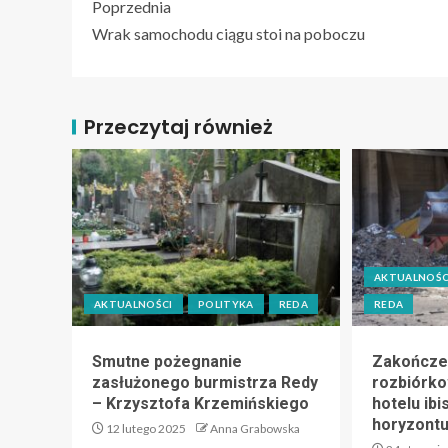
Poprzednia
Wrak samochodu ciągu stoi na poboczu
Przeczytaj również
AKTUALNOŚC
AKTUALNOŚCI
POLITYKA
REDA
REDA
Smutne pożegnanie
Zakończe
zasłużonego burmistrza Redy
rozbiórk
– Krzysztofa Krzemińskiego
hotelu ibi
horyzont
12 lutego 2025
Anna Grabowska