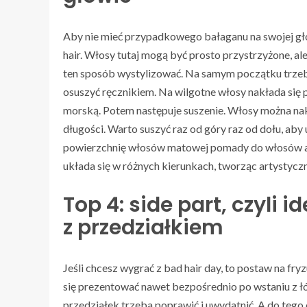
Aby nie mieć przypadkowego bałaganu na swojej gło
hair. Włosy tutaj mogą być prosto przystrzyżone, a
ten sposób wystylizować. Na samym początku trzeb
osuszyć ręcznikiem. Na wilgotne włosy nakłada się 
morską. Potem następuje suszenie. Włosy można naki
długości. Warto suszyć raz od góry raz od dołu, aby 
powierzchnię włosów matowej pomady do włosów al
układa się w różnych kierunkach, tworząc artystyczn
Top 4: side part, czyli 
z przedziałkiem
Jeśli chcesz wygrać z bad hair day, to postaw na fryz
się prezentować nawet bezpośrednio po wstaniu z łóż
przedziałek trzeba poprawić i uwydatnić. A do tego