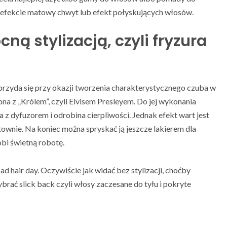
 efekcie matowy chwyt lub efekt połyskujących włosów.
ą stylizacją, czyli fryzura
przyda się przy okazji tworzenia charakterystycznego czuba w
a z „Królem”, czyli Elvisem Presleyem. Do jej wykonania
 z dyfuzorem i odrobina cierpliwości. Jednak efekt wart jest
townie. Na koniec można spryskać ją jeszcze lakierem dla
bi świetną robotę.
d hair day. Oczywiście jak widać bez stylizacji, choćby
brać slick back czyli włosy zaczesane do tyłu i pokryte