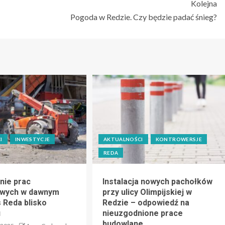
Kolejna
Pogoda w Redzie. Czy będzie padać śnieg?
I
INWESTYCJE
AKTUALNOŚCI
KONTROWERSJE
REDA
nie prac
Instalacja nowych pachołków
owych w dawnym
przy ulicy Olimpijskiej w
s Reda blisko
Redzie – odpowiedź na
u
nieuzgodnione prace
budowlane