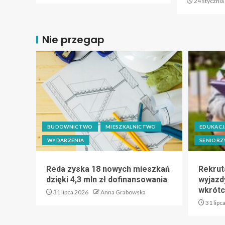
24 stycznia
Nie przegap
BUDOWNICTWO
MIESZKALNICTWO
EDUKACJ
WYDARZENIA
SENIORZ
Reda zyska 18 nowych mieszkań
Rekrut
dzięki 4,3 mln zł dofinansowania
wyjazdy
wkrótc
31 lipca 2026
Anna Grabowska
31 lipc