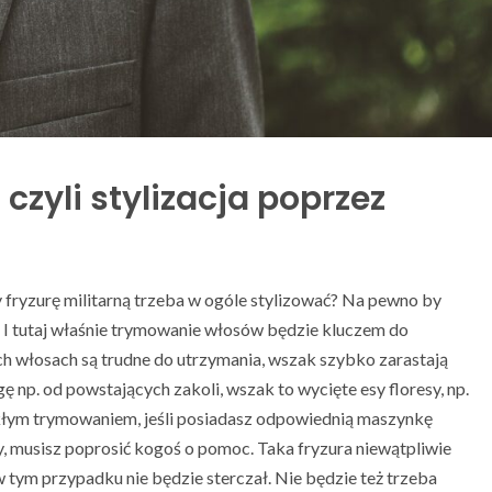
 czyli stylizacja poprzez
y fryzurę militarną trzeba w ogóle stylizować? Na pewno by
. I tutaj właśnie trymowanie włosów będzie kluczem do
ch włosach są trudne do utrzymania, wszak szybko zarastają
 np. od powstających zakoli, wszak to wycięte esy floresy, np.
łym trymowaniem, jeśli posiadasz odpowiednią maszynkę
y, musisz poprosić kogoś o pomoc. Taka fryzura niewątpliwie
w tym przypadku nie będzie sterczał. Nie będzie też trzeba