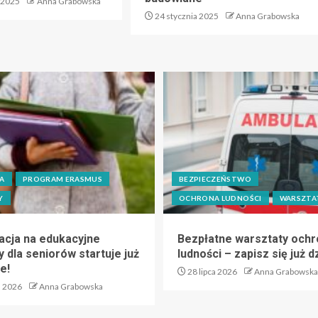
 2025
Anna Grabowska
24 stycznia 2025
Anna Grabowska
A
PROGRAM ERASMUS
BEZPIECZEŃSTWO
Y
OCHRONA LUDNOŚCI
WARSZTA
acja na edukacyjne
Bezpłatne warsztaty ochr
 dla seniorów startuje już
ludności – zapisz się już dz
e!
28 lipca 2026
Anna Grabowska
a 2026
Anna Grabowska