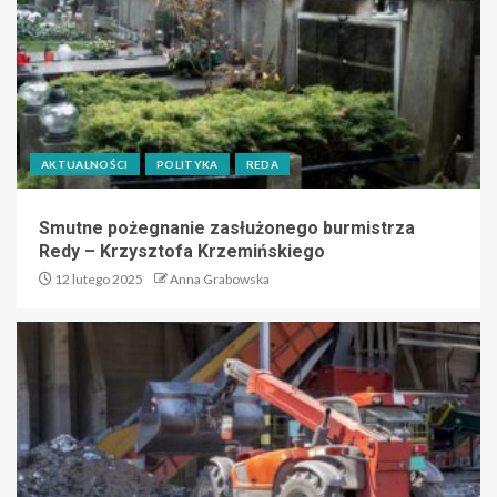
AKTUALNOŚCI
POLITYKA
REDA
Smutne pożegnanie zasłużonego burmistrza
Redy – Krzysztofa Krzemińskiego
12 lutego 2025
Anna Grabowska