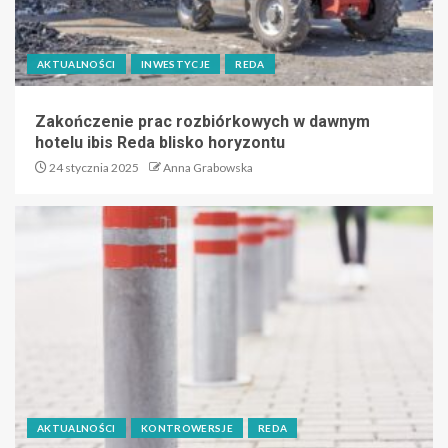
AKTUALNOŚCI
INWESTYCJE
REDA
Zakończenie prac rozbiórkowych w dawnym
hotelu ibis Reda blisko horyzontu
24 stycznia 2025
Anna Grabowska
AKTUALNOŚCI
KONTROWERSJE
REDA