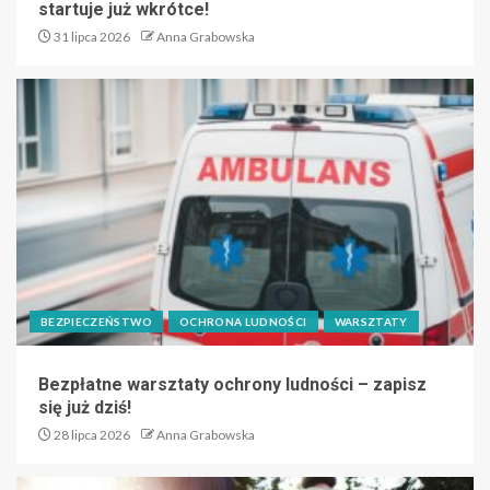
startuje już wkrótce!
31 lipca 2026
Anna Grabowska
BEZPIECZEŃSTWO
OCHRONA LUDNOŚCI
WARSZTATY
Bezpłatne warsztaty ochrony ludności – zapisz
się już dziś!
28 lipca 2026
Anna Grabowska