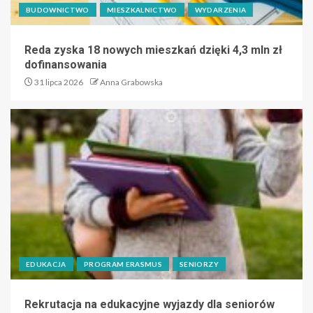
BUDOWNICTWO
MIESZKALNICTWO
WYDARZENIA
Reda zyska 18 nowych mieszkań dzięki 4,3 mln zł
dofinansowania
31 lipca 2026
Anna Grabowska
EDUKACJA
PROGRAM ERASMUS
SENIORZY
Rekrutacja na edukacyjne wyjazdy dla seniorów