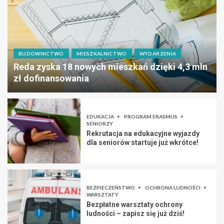
BUDOWNICTWO
MIESZKALNICTWO
WYDARZENIA
Reda zyska 18 nowych mieszkań dzięki 4,3 mln
zł dofinansowania
EDUKACJA
PROGRAM ERASMUS
SENIORZY
Rekrutacja na edukacyjne wyjazdy
dla seniorów startuje już wkrótce!
BEZPIECZEŃSTWO
OCHRONA LUDNOŚCI
WARSZTATY
Bezpłatne warsztaty ochrony
ludności – zapisz się już dziś!