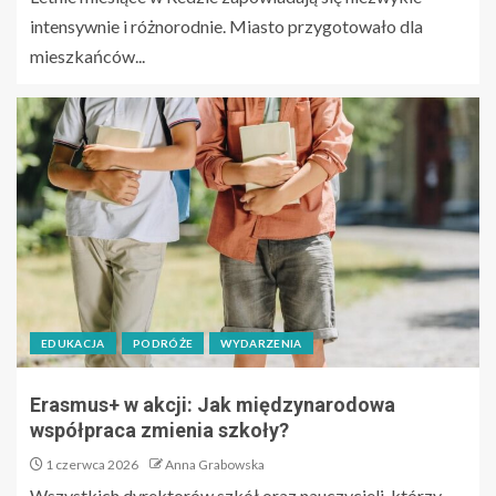
intensywnie i różnorodnie. Miasto przygotowało dla
mieszkańców...
EDUKACJA
PODRÓŻE
WYDARZENIA
Erasmus+ w akcji: Jak międzynarodowa
współpraca zmienia szkoły?
1 czerwca 2026
Anna Grabowska
Wszystkich dyrektorów szkół oraz nauczycieli, którzy