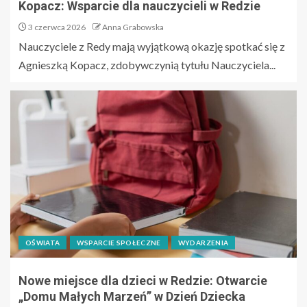
Kopacz: Wsparcie dla nauczycieli w Redzie
3 czerwca 2026
Anna Grabowska
Nauczyciele z Redy mają wyjątkową okazję spotkać się z
Agnieszką Kopacz, zdobywczynią tytułu Nauczyciela...
OŚWIATA
WSPARCIE SPOŁECZNE
WYDARZENIA
Nowe miejsce dla dzieci w Redzie: Otwarcie
„Domu Małych Marzeń” w Dzień Dziecka