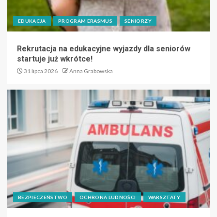
EDUKACJA
PROGRAM ERASMUS
SENIORZY
Rekrutacja na edukacyjne wyjazdy dla seniorów
startuje już wkrótce!
31 lipca 2026
Anna Grabowska
BEZPIECZEŃSTWO
OCHRONA LUDNOŚCI
WARSZTATY