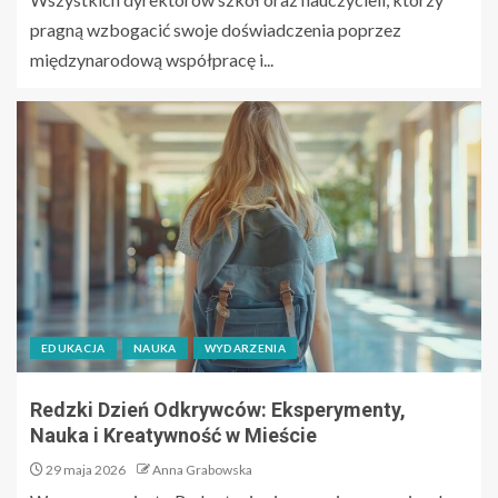
pragną wzbogacić swoje doświadczenia poprzez
międzynarodową współpracę i...
EDUKACJA
NAUKA
WYDARZENIA
Redzki Dzień Odkrywców: Eksperymenty,
Nauka i Kreatywność w Mieście
29 maja 2026
Anna Grabowska