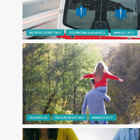
BEZPIECZEŃSTWO
OCHRONA LUDNOŚCI
WARSZTATY
EDUKACJA
RODZICIELSTWO
WARSZTATY