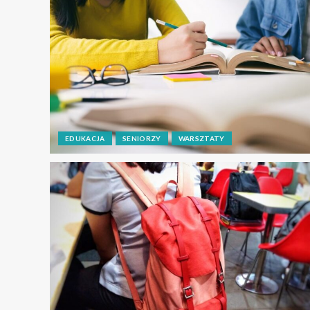
EDUKACJA
SENIORZY
WARSZTATY