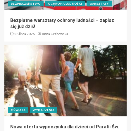
BEZPIECZEŃSTWO
OCHRONA LUDNOŚCI
WARSZTATY
Bezpłatne warsztaty ochrony ludności – zapisz
się już dziś!
28 lipca 2026
Anna Grabowska
OŚWIATA
WYDARZENIA
Nowa oferta wypoczynku dla dzieci od Parafii Św.