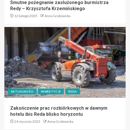
Smutne pożegnanie zasłużonego burmistrza
Redy – Krzysztofa Krzemińskiego
12 lutego 2025
Anna Grabowska
AKTUALNOŚCI
INWESTYCJE
REDA
Zakończenie prac rozbiórkowych w dawnym
hotelu ibis Reda blisko horyzontu
24 stycznia 2025
Anna Grabowska