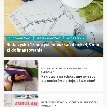
BUDOWNICTWO
MIESZKALNICTWO
WYDARZENIA
Reda zyska 18 nowych mieszkań dzięki 4,3 mln
zł dofinansowania
EDUKACJA
PROGRAM ERASMUS
SENIORZY
Rekrutacja na edukacyjne wyjazdy
dla seniorów startuje już wkrótce!
BEZPIECZEŃSTWO
OCHRONA LUDNOŚCI
WARSZTATY