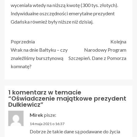
wyceniała wtedy na niższą kwotę (300 tys. złotych).
Indywidualne oszczędności emerytalne prezydent
Gdańska również były niższe niż dzisiaj.
Poprzednia
Kolejna
Wrak na dnie Bałtyku – czy
Narodowy Program
znaleźliśmy bursztynową
Szczepień. Dane z Pomorza
komnatę?
1 komentarz w temacie
“
Oświadczenie majątkowe prezydent
Dulkiewicz
”
Mirek
pisze:
14 maja 2021 o 16:37
Dobrze że takie dane są podawane do życia