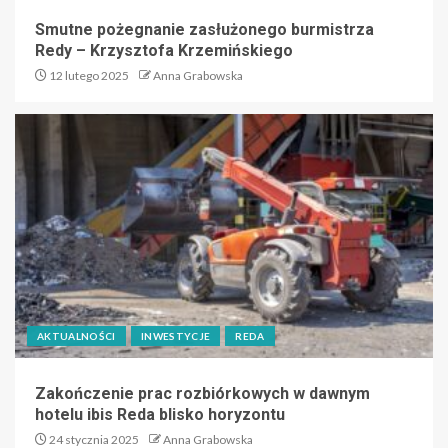
Smutne pożegnanie zasłużonego burmistrza
Redy – Krzysztofa Krzemińskiego
12 lutego 2025
Anna Grabowska
AKTUALNOŚCI
INWESTYCJE
REDA
Zakończenie prac rozbiórkowych w dawnym
hotelu ibis Reda blisko horyzontu
24 stycznia 2025
Anna Grabowska