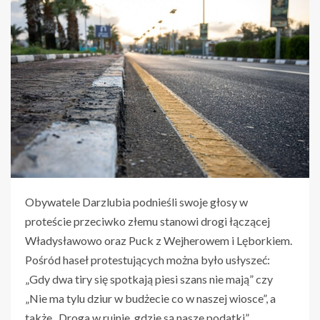
Obywatele Darzlubia podnieśli swoje głosy w
proteście przeciwko złemu stanowi drogi łączącej
Władysławowo oraz Puck z Wejherowem i Lęborkiem.
Pośród haseł protestujących można było usłyszeć:
„Gdy dwa tiry się spotkają piesi szans nie mają” czy
„Nie ma tylu dziur w budżecie co w naszej wiosce”, a
także „Droga w ruinie, gdzie są nasze podatki”.