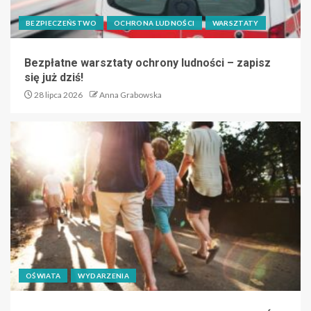
BEZPIECZEŃSTWO
OCHRONA LUDNOŚCI
WARSZTATY
Bezpłatne warsztaty ochrony ludności – zapisz
się już dziś!
28 lipca 2026
Anna Grabowska
OŚWIATA
WYDARZENIA