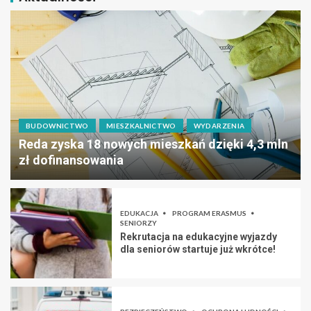
BUDOWNICTWO
MIESZKALNICTWO
WYDARZENIA
Reda zyska 18 nowych mieszkań dzięki 4,3 mln
zł dofinansowania
EDUKACJA
PROGRAM ERASMUS
SENIORZY
Rekrutacja na edukacyjne wyjazdy
dla seniorów startuje już wkrótce!