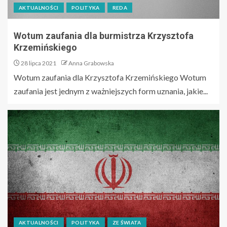
AKTUALNOŚCI
POLITYKA
REDA
Wotum zaufania dla burmistrza Krzysztofa
Krzemińskiego
28 lipca 2021
Anna Grabowska
Wotum zaufania dla Krzysztofa Krzemińskiego Wotum
zaufania jest jednym z ważniejszych form uznania, jakie...
AKTUALNOŚCI
POLITYKA
ZE ŚWIATA