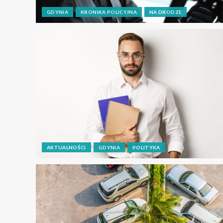
GDYNIA
KRONIKA POLICYJNA
NA DRODZE
AKTUALNOŚCI
GDYNIA
POLITYKA