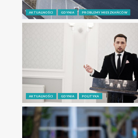
AKTUALNOŚCI
GDYNIA
PROBLEMY MIESZKAŃCÓW
AKTUALNOŚCI
GDYNIA
POLITYKA