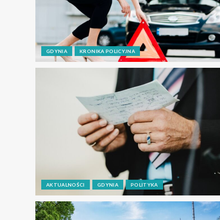
GDYNIA
KRONIKA POLICYJNA
AKTUALNOŚCI
GDYNIA
POLITYKA