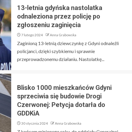
13-letnia gdyńska nastolatka
odnaleziona przez policję po
zgłoszeniu zaginięcia
7 lutego 2024
Anna Grabowska
Zaginioną 13-letnią dziewczynkę z Gdyni odnaleźli
policjanci, dzięki szybkiemu i sprawnie
przeprowadzonemu działaniu. Nastolatkę...
Blisko 1000 mieszkańców Gdyni
sprzeciwia się budowie Drogi
Czerwonej: Petycja dotarła do
GDDKiA
30 stycznia 2024
Anna Grabowska
Z końcem minionego roku, do oddziału Generalnej