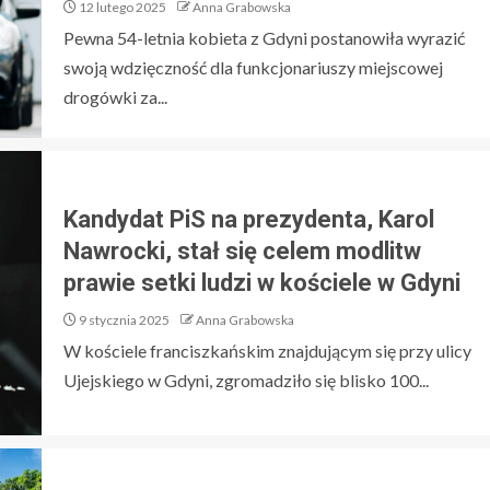
12 lutego 2025
Anna Grabowska
Pewna 54-letnia kobieta z Gdyni postanowiła wyrazić
swoją wdzięczność dla funkcjonariuszy miejscowej
drogówki za...
Kandydat PiS na prezydenta, Karol
Nawrocki, stał się celem modlitw
prawie setki ludzi w kościele w Gdyni
9 stycznia 2025
Anna Grabowska
W kościele franciszkańskim znajdującym się przy ulicy
Ujejskiego w Gdyni, zgromadziło się blisko 100...