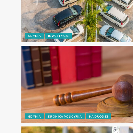
GDYNIA
INWESTYCJE
GDYNIA
KRONIKA POLICYJNA
NA DRODZE