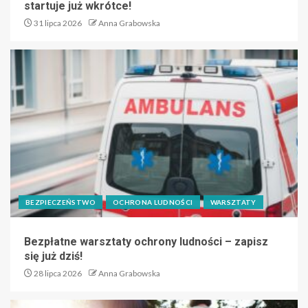
startuje już wkrótce!
31 lipca 2026
Anna Grabowska
BEZPIECZEŃSTWO
OCHRONA LUDNOŚCI
WARSZTATY
Bezpłatne warsztaty ochrony ludności – zapisz
się już dziś!
28 lipca 2026
Anna Grabowska