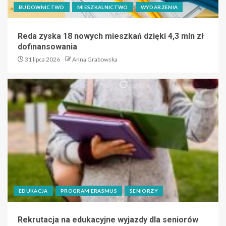
BUDOWNICTWO
MIESZKALNICTWO
WYDARZENIA
Reda zyska 18 nowych mieszkań dzięki 4,3 mln zł
dofinansowania
31 lipca 2026
Anna Grabowska
EDUKACJA
PROGRAM ERASMUS
SENIORZY
Rekrutacja na edukacyjne wyjazdy dla seniorów