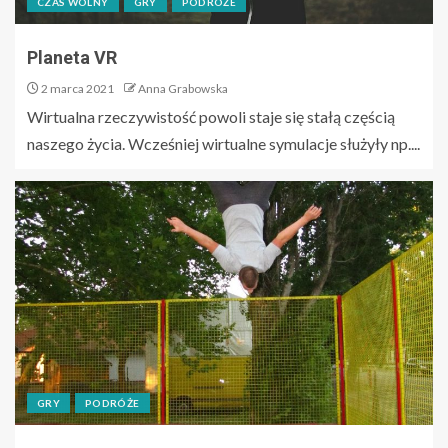
CZAS WOLNY
GRY
PODRÓŻE
Planeta VR
2 marca 2021
Anna Grabowska
Wirtualna rzeczywistość powoli staje się stałą częścią
naszego życia. Wcześniej wirtualne symulacje służyły np....
GRY
PODRÓŻE