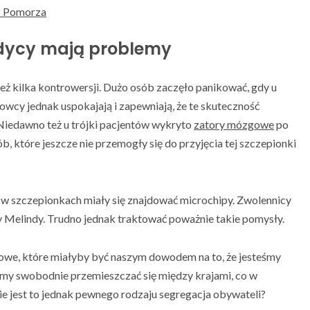
z Pomorza
edycy mają problemy
 kilka kontrowersji. Dużo osób zaczęło panikować, gdy u
wcy jednak uspokajają i zapewniają, że te skuteczność
 Niedawno też u trójki pacjentów wykryto
zatory mózgowe
po
b, które jeszcze nie przemogły się do przyjęcia tej szczepionki
y w szczepionkach miały się znajdować microchipy. Zwolennicy
żony Melindy. Trudno jednak traktować poważnie takie pomysły.
owe, które miałyby być naszym dowodem na to, że jesteśmy
śmy swobodnie przemieszczać się między krajami, co w
ie jest to jednak pewnego rodzaju segregacja obywateli?