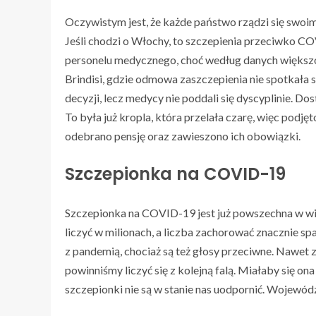
Oczywistym jest, że każde państwo rządzi się swoim
Jeśli chodzi o Włochy, to szczepienia przeciwko 
personelu medycznego, choć według danych większoś
Brindisi, gdzie odmowa zaszczepienia nie spotkała s
decyzji, lecz medycy nie poddali się dyscyplinie. Do
To była już kropla, która przelała czarę, więc pod
odebrano pensję oraz zawieszono ich obowiązki.
Szczepionka na COVID-19
Szczepionka na COVID-19 jest już powszechna w wi
liczyć w milionach, a liczba zachorować znacznie s
z pandemią, chociaż są też głosy przeciwne. Nawet 
powinniśmy liczyć się z kolejną falą. Miałaby się o
szczepionki nie są w stanie nas uodpornić. Wojew