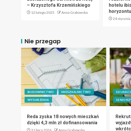
– Krzysztofa Krzemińskiego
hotelu ibi
horyzont
12 lutego 2025
Anna Grabowska
24 stycznia
Nie przegap
BUDOWNICTWO
MIESZKALNICTWO
EDUKACJ
WYDARZENIA
SENIORZ
Reda zyska 18 nowych mieszkań
Rekrut
dzięki 4,3 mln zł dofinansowania
wyjazdy
wkrótc
31 lipca 2026
Anna Grabowska