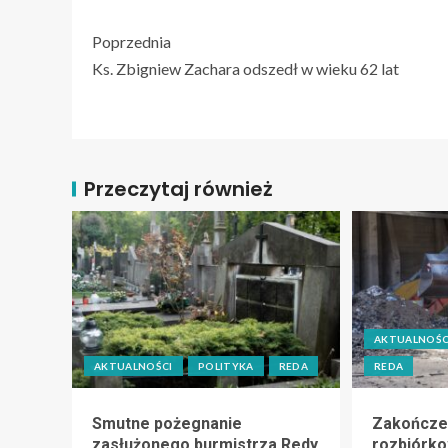
Poprzednia
Ks. Zbigniew Zachara odszedł w wieku 62 lat
Przeczytaj również
AKTUALNOŚC
AKTUALNOŚCI
POLITYKA
REDA
REDA
Smutne pożegnanie
Zakończe
zasłużonego burmistrza Redy
rozbiórk