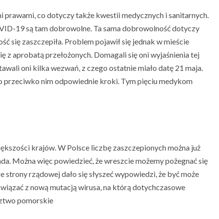
i prawami, co dotyczy także kwestii medycznych i sanitarnych.
COVID-19 są tam dobrowolne. Ta sama dobrowolność dotyczy
ć się zaszczepiła. Problem pojawił się jednak w mieście
ię z aprobatą przełożonych. Domagali się oni wyjaśnienia tej
stawali oni kilka wezwań, z czego ostatnie miało datę 21 maja.
jęto przeciwko nim odpowiednie kroki. Tym pięciu medykom
ększości krajów. W Polsce liczbę zaszczepionych można już
pada. Można więc powiedzieć, że wreszcie możemy pożegnać się
ze strony rządowej dało się słyszeć wypowiedzi, że być może
na wiązać z nową mutacją wirusa, na którą dotychczasowe
ództwo pomorskie