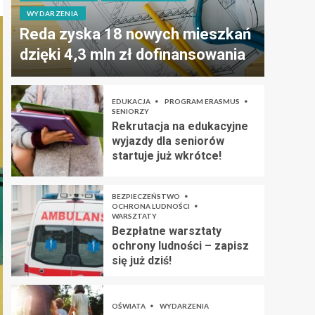
WYDARZENIA
Reda zyska 18 nowych mieszkań
dzięki 4,3 mln zł dofinansowania
EDUKACJA
PROGRAM ERASMUS
SENIORZY
Rekrutacja na edukacyjne
wyjazdy dla seniorów
startuje już wkrótce!
BEZPIECZEŃSTWO
OCHRONA LUDNOŚCI
WARSZTATY
Bezpłatne warsztaty
ochrony ludności – zapisz
się już dziś!
OŚWIATA
WYDARZENIA