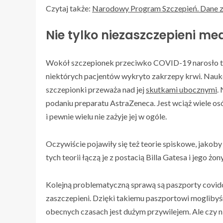
Czytaj także:
Narodowy Program Szczepień. Dane 
Nie tylko niezaszczepieni m
Wokół szczepionek przeciwko COVID-19 narosło też
niektórych pacjentów wykryto zakrzepy krwi. Nauko
szczepionki przeważa nad jej
skutkami ubocznymi
.
podaniu preparatu AstraZeneca. Jest wciąż wiele osó
i pewnie wielu nie zażyje jej w ogóle.
Oczywiście pojawiły się też teorie spiskowe, jakob
tych teorii łączą je z postacią Billa Gatesa i jego 
Kolejną problematyczną sprawą są paszporty covid
zaszczepieni. Dzięki takiemu paszportowi mogliby
obecnych czasach jest dużym przywilejem. Ale czy n