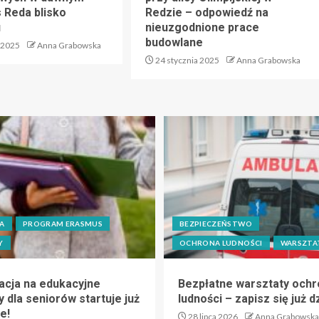
s Reda blisko
Redzie – odpowiedź na
u
nieuzgodnione prace
budowlane
 2025
Anna Grabowska
24 stycznia 2025
Anna Grabowska
A
PROGRAM ERASMUS
BEZPIECZEŃSTWO
Y
OCHRONA LUDNOŚCI
WARSZTA
acja na edukacyjne
Bezpłatne warsztaty ochr
 dla seniorów startuje już
ludności – zapisz się już dz
e!
28 lipca 2026
Anna Grabowska