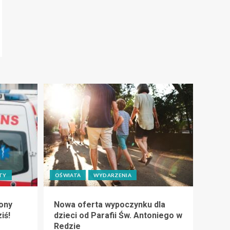
TY
OŚWIATA
WYDARZENIA
ony
Nowa oferta wypoczynku dla
iś!
dzieci od Parafii Św. Antoniego w
Redzie