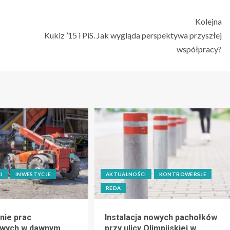
Kolejna
Kukiz ’15 i PiS. Jak wygląda perspektywa przyszłej
współpracy?
I
INWESTYCJE
AKTUALNOŚCI
KONTROWERSJE
REDA
nie prac
Instalacja nowych pachołków
owych w dawnym
przy ulicy Olimpijskiej w