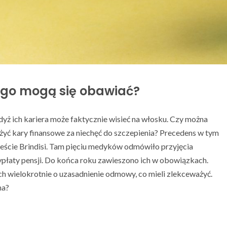
ego mogą się obawiać?
yż ich kariera może faktycznie wisieć na włosku. Czy można
yć kary finansowe za niechęć do szczepienia? Precedens w tym
ieście Brindisi. Tam pięciu medyków odmówiło przyjęcia
ypłaty pensji. Do końca roku zawieszono ich w obowiązkach.
 ich wielokrotnie o uzasadnienie odmowy, co mieli zlekceważyć.
na?