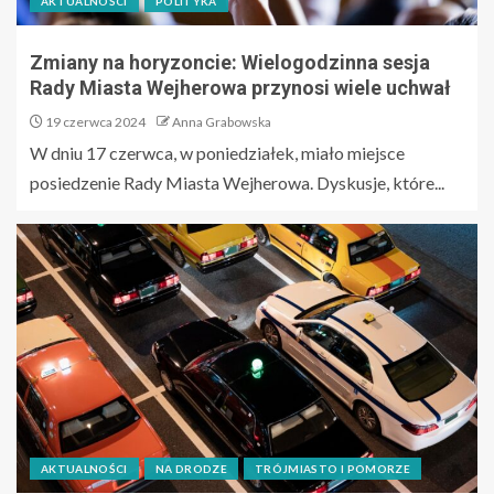
AKTUALNOŚCI
POLITYKA
Zmiany na horyzoncie: Wielogodzinna sesja
Rady Miasta Wejherowa przynosi wiele uchwał
19 czerwca 2024
Anna Grabowska
W dniu 17 czerwca, w poniedziałek, miało miejsce
posiedzenie Rady Miasta Wejherowa. Dyskusje, które...
AKTUALNOŚCI
NA DRODZE
TRÓJMIASTO I POMORZE