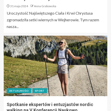
31 maja 2024
Anna Grabowska
Uroczystość Najświętszego Ciała i Krwi Chrystusa
zgromadziła setki wiernych w Wejherowie. Tym razem
nasza...
AKTUALNOŚCI
SPORT
Spotkanie ekspertów i entuzjastów nordic
walking na V Konferencji Naukowo