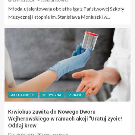
12 maja 2024
Anna Grabowska
Młoda, utalentowana oboistka Iga z Państwowej Szkoły
Muzycznej I stopnia im. Stanisława Moniuszki w...
AKTUALNOŚCI
MEDYCYNA
Z KRAJU
Krwiobus zawita do Nowego Dworu
Wejherowskiego w ramach akcji "Uratuj życie!
Oddaj krew"
12 maja 2024
Anna Grabowska