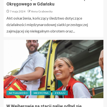
Okręgowego w Gdańsku
7 maja 2024
Anna Grabowska
Akt oskarżenia, kończący śledztwo dotyczące
działalności międzynarodowej siatki przestępczej
zajmującej się nielegalnym obrotem oraz...
AKTUALNOŚCI
MEDYCYNA
Z KRAJU
W Wejherowie na stacji paliw odbył się