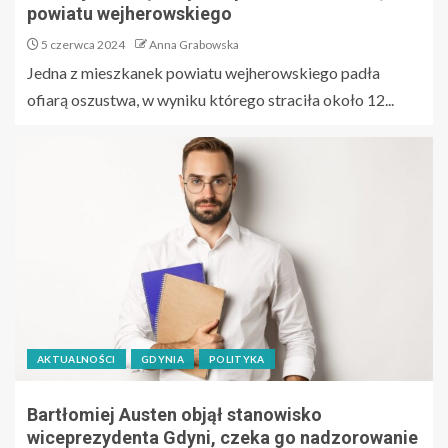
powiatu wejherowskiego
5 czerwca 2024
Anna Grabowska
Jedna z mieszkanek powiatu wejherowskiego padła
ofiarą oszustwa, w wyniku którego straciła około 12...
AKTUALNOŚCI
GDYNIA
POLITYKA
Bartłomiej Austen objął stanowisko
wiceprezydenta Gdyni, czeka go nadzorowanie