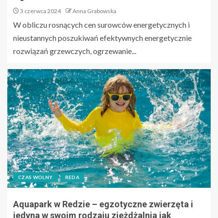
3 czerwca 2024
Anna Grabowska
W obliczu rosnących cen surowców energetycznych i
nieustannych poszukiwań efektywnych energetycznie
rozwiązań grzewczych, ogrzewanie...
CZAS WOLNY
REDA
Aquapark w Redzie – egzotyczne zwierzęta i
jedyna w swoim rodzaju zjeżdżalnia jak