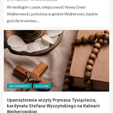
W niedługim czasie, miejscowość Nowy Dwór
Wejherowski, położona w gminie Wejherowo, będzie
gościła krwiobus....
AKTUALNOŚCI
KULTURA
Upamiętnienie wizyty Prymasa Tysiąclecia,
kardynała Stefana Wyszyńskiego na Kalwarii
Wejherowskiej